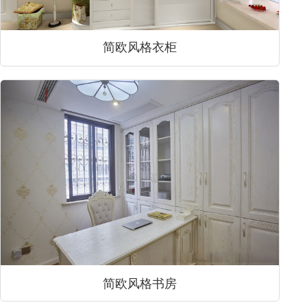
简欧风格衣柜
简欧风格书房