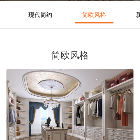
现代简约
简欧风格
简欧风格