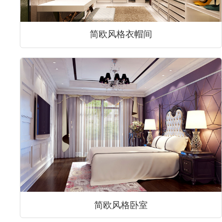
简欧风格衣帽间
简欧风格卧室