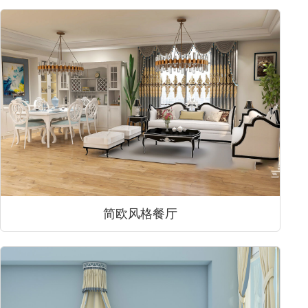
简欧风格餐厅