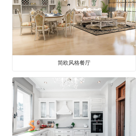
简欧风格餐厅