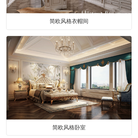
简欧风格衣帽间
简欧风格卧室