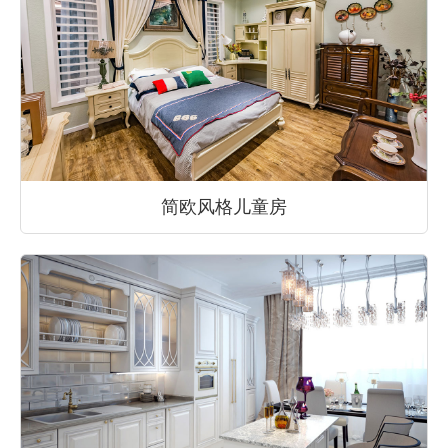
简欧风格儿童房